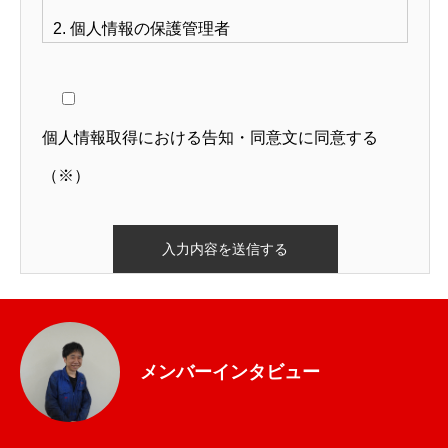
2. 個人情報の保護管理者
管理者名：奥田
連絡先：072-887-0001
個人情報取得における告知・同意文に同意する
メールアドレス：okuda.r@hodaka-truck.co.jp
（※）
3. 個人情報の利用目的
・採用選考のため
4. 個人情報の開示等の請求
ご本人様は、当社に対してご自身の個人情報の開
示等に関して、下記の当社問合わせ窓口に申し出
メンバーインタビュー
ることができます。その際、当社はお客様ご本人
を確認させていただいたうえで、合理的な期間内