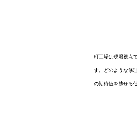
会社を知る
町工場は現場視点
仕事を知る
す。どのような修
の期待値を越せる
人を知る
採用情報